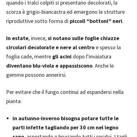
quando i tralci colpiti si presentano decolorati, la
scorza è grigio-biancastra ed emergono le strutture
riproduttive sotto forma di
piccoli “bottoni” neri
.
In estate
, invece,
si notano sulle foglie chiazze
circolari decolorate e nere al centro
e spesso la
foglia cade, mentre
gli acini
dopo l’invaiatura
diventano blu-viola e appassiscono
. Anche le
gemme possono annerirsi.
Per evitare che il fungo continui ad espandersi nella
pianta:
in autunno-inverno bisogna potare tutte le
parti infette tagliando per 30 cm nel legno
sano
, asportando e bruciando tutti i residui. I tagli