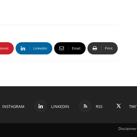
terest
Linkedin
Email
Print
INSTAGRAM
LINKEDIN
RSS
TWI
Disclaimer 