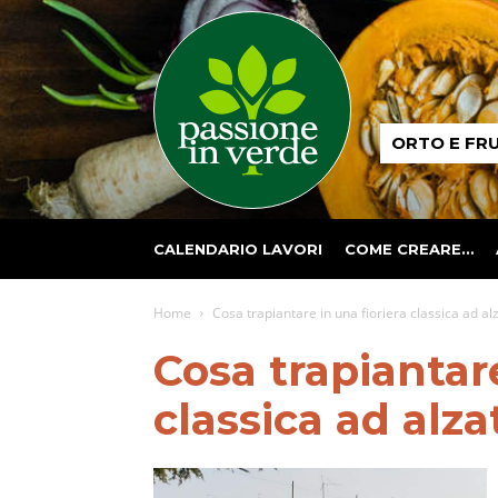
Passione
ORTO E FR
in
verde
CALENDARIO LAVORI
COME CREARE…
Home
Cosa trapiantare in una fioriera classica ad a
Cosa trapiantare
classica ad alz