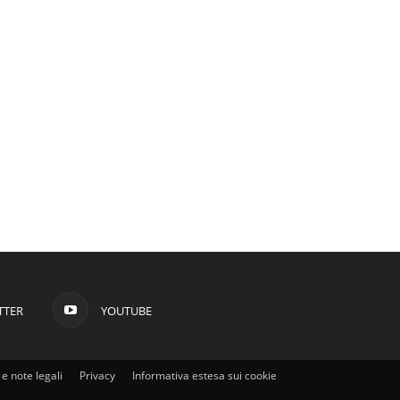
TTER
YOUTUBE
e note legali
Privacy
Informativa estesa sui cookie