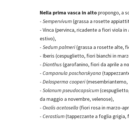
Nella prima vasca in alto
propongo, a sc
-
Sempervivum
(grassa a rosette appiattite
- Vinca (pervinca, ricadente a fiori viola 
estivo),
-
Sedum palmeri
(grassa a rosette alte, fio
- Iberis (cespuglietto, fiori bianchi in marz
-
Dianthus
(garofanino, fiori da aprile a 
-
Campanula poscharskyana
(tappezzante,
-
Delosperma cooperi
(mesembriantemo, fi
-
Solanum pseudocapsicum
(cespuglietto,
da maggio a novembre, velenose),
-
Oxalis acetosella
(fiori rosa in marzo-apri
-
Cerastium
(tappezzante a foglia grigia, f