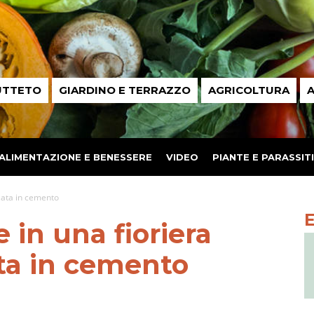
UTTETO
GIARDINO E TERRAZZO
AGRICOLTURA
A
ALIMENTAZIONE E BENESSERE
VIDEO
PIANTE E PARASSITI
lzata in cemento
 in una fioriera
ata in cemento