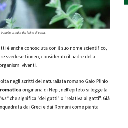
è molto gradita dal felino di casa.
ti è anche conosciuta con il suo nome scientifico,
ore svedese Linneo, considerato il padre della
organismi viventi.
volta negli scritti del naturalista romano Gaio Plinio
aromatica
originaria di Nepi; nell'epiteto si legge la
hus"
che significa "dei gatti" o "relativa ai gatti". Già
inquadrata dai Greci e dai Romani come pianta