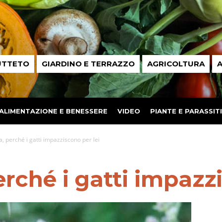
UTTETO
GIARDINO E TERRAZZO
AGRICOLTURA
A
ALIMENTAZIONE E BENESSERE
VIDEO
PIANTE E PARASSITI
a, perché i gatti impazziscono per lei
erché i gatti impazzi