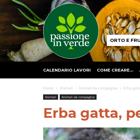
Passione
ORTO E FR
in
verde
CALENDARIO LAVORI
COME CREARE…
Home
Animali
Animali da compagnia
Erba gatt
Animali
Animali da compagnia
Erba gatta, p