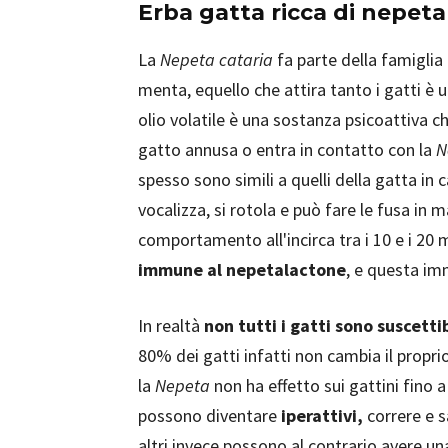
Erba gatta ricca di nepet
La
Nepeta cataria
fa parte della famiglia
menta, equello che attira tanto i gatti è 
olio volatile è una sostanza psicoattiva ch
gatto annusa o entra in contatto con la
N
spesso sono simili a quelli della gatta in 
vocalizza, si rotola e può fare le fusa in
comportamento all'incirca tra i 10 e i 20 
immune al nepetalactone
, e questa im
In realtà
non tutti i gatti sono suscettib
80% dei gatti infatti non cambia il prop
la
Nepeta
non ha effetto sui gattini fino a
possono diventare
iperattivi,
correre e s
altri invece possono al contrario avere u