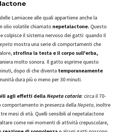
alactone
 delle Lamiacee alle quali appartiene anche la
un olio volatile chiamato
nepetalactone.
Questo
e colpisce il sistema nervoso dei gatti: quando il
epeta
mostra una serie di comportamenti che
calore,
strofina la testa e il corpo sull'erba,
 maniera molto sonora. Il gatto esprime questo
minuti, dopo di che diventa
temporaneamente
munità dura più o meno per 30 minuti.
ili agli effetti della
Nepeta cataria
: circa il 70-
rio comportamento in presenza della
Nepeta,
inoltre
 tre mesi di età. Quelli sensibili al nepetalactone
altare come nei momenti di attività crepuscolare,
na
reazione di sonnolenza
e alcuni gatti possono