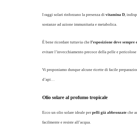
I
raggi solari rinforzano la presenza di
vitamina D
, indis
sostanze ad azione immunitaria e metabolica.
È bene ricordare tuttavia che
l’esposizione deve sempre es
evitare l’invecchiamento precoce della pelle e pericolose
Vi proponiamo dunque alcune ricette di facile preparazione
d’api…
Olio solare al profumo tropicale
Ecco un olio solare ideale per
pelli già abbronzate
che am
facilmente e resiste all’acqua.