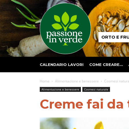
Passione
ORTO E FR
in
verde
CALENDARIO LAVORI
COME CREARE…
Home
Alimentazione e benessere
Cosmesi natura
Alimentazione e benessere
Cosmesi naturale
Creme fai da 