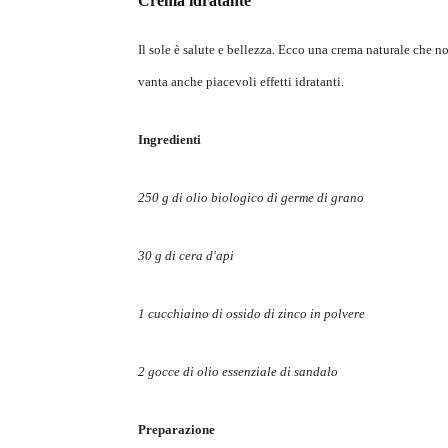
Crema idratante
Il sole è salute e bellezza. Ecco una crema naturale che no
vanta anche piacevoli effetti idratanti.
Ingredienti
250 g di olio biologico di germe di grano
30 g di cera d'api
1 cucchiaino di ossido di zinco in polvere
2 gocce di olio essenziale di sandalo
Preparazione