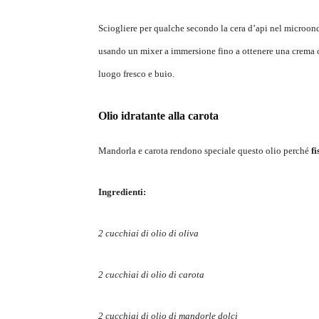
Sciogliere per qualche secondo la cera d’api nel microond
usando un mixer a immersione fino a ottenere una crema o
luogo fresco e buio.
Olio idratante alla carota
Mandorla e carota rendono speciale questo olio perché
f
Ingredienti:
2 cucchiai di olio di oliva
2 cucchiai di olio di carota
2 cucchiai di olio di mandorle dolci