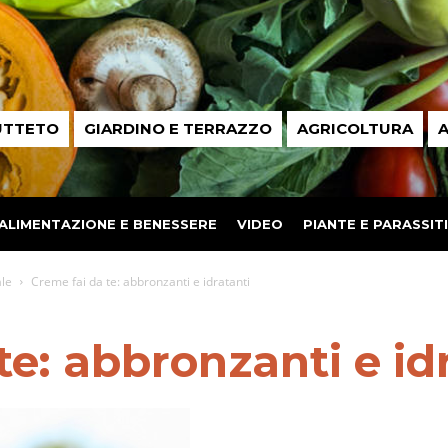
UTTETO
GIARDINO E TERRAZZO
AGRICOLTURA
A
ALIMENTAZIONE E BENESSERE
VIDEO
PIANTE E PARASSITI
le
Creme fai da te: abbronzanti e idratanti
te: abbronzanti e id