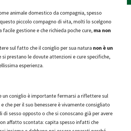
 come animale domestico da compagnia, spesso
i questo piccolo compagno di vita, molti lo scelgono
a facile gestione e che richieda poche cure,
ma non
ere sul fatto che il coniglio per sua natura
non è un
se si prestano le dovute attenzioni e cure specifiche,
ellissima esperienza.
 un coniglio è importante fermarsi a riflettere sul
e che per il suo benessere è vivamente consigliato
lli di sesso opposto o che si conoscano già per avere
on affatto scontata: capita spesso infatti che
si insieme e debbano poi essere separati perché