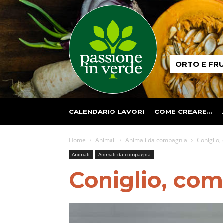
Passione
ORTO E FR
in
verde
CALENDARIO LAVORI
COME CREARE…
Home
Animali
Animali da compagnia
Coniglio,
Animali
Animali da compagnia
Coniglio, co