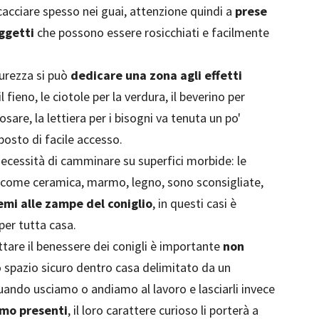
 cacciare spesso nei guai, attenzione quindi a
prese
oggetti
che possono essere rosicchiati e facilmente
curezza si può
dedicare una zona agli effetti
 fieno, le ciotole per la verdura, il beverino per
osare, la lettiera per i bisogni va tenuta un po'
posto di facile accesso.
necessità di camminare su superfici morbide: le
come ceramica, marmo, legno, sono sconsigliate,
emi alle zampe del coniglio
, in questi casi è
per tutta casa.
pettare il benessere dei conigli è importante
non
 spazio sicuro dentro casa delimitato da un
quando usciamo o andiamo al lavoro e lasciarli invece
amo presenti
, il loro carattere curioso li porterà a