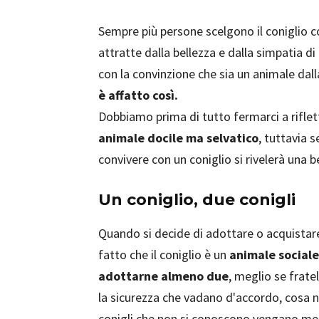
Sempre più persone scelgono il coniglio
attratte dalla bellezza e dalla simpatia d
con la convinzione che sia un animale dall
è affatto così.
Dobbiamo prima di tutto fermarci a riflett
animale docile ma selvatico
, tuttavia 
convivere con un coniglio si rivelerà una b
Un coniglio, due conigli
Quando si decide di adottare o acquistare
fatto che il coniglio è un
animale sociale
adottarne almeno due
, meglio se frate
la sicurezza che vadano d'accordo, cosa n
conigli che non si conoscono vengano mes