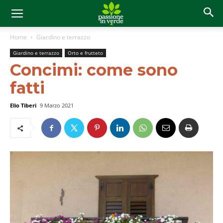
Home
Giardino e terrazzo
Giardino e terrazzo
Orto e frutteto
Concimi: come sono
fatti
Elio Tiberi
9 Marzo 2021