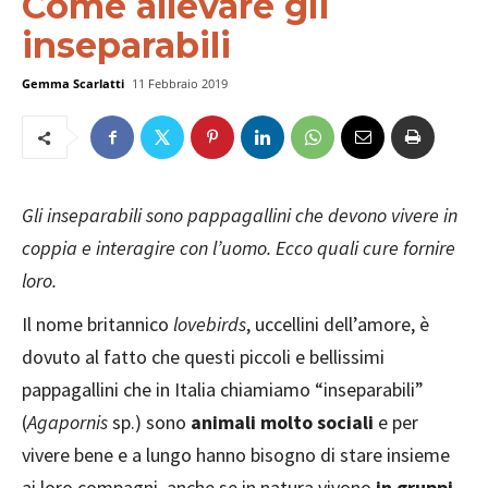
Come allevare gli
inseparabili
Gemma Scarlatti
11 Febbraio 2019
Gli inseparabili sono pappagallini che devono vivere in
coppia e interagire con l’uomo. Ecco quali cure fornire
loro.
Il nome britannico
lovebirds
, uccellini dell’amore, è
dovuto al fatto che questi piccoli e bellissimi
pappagallini che in Italia chiamiamo “inseparabili”
(
Agapornis
sp.) sono
animali molto sociali
e per
vivere bene e a lungo hanno bisogno di stare insieme
ai loro compagni, anche se in natura vivono
in gruppi