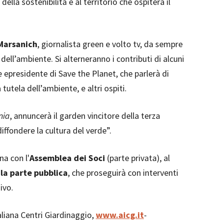
ella sostenibilità e al territorio che ospiterà il
Marsanich
, giornalista green e volto tv, da sempre
 dell’ambiente. Si alterneranno i contributi di alcuni
e epresidente di Save the Planet, che parlerà di
 tutela dell’ambiente, e altri ospiti.
nia
, annuncerà il garden vincitore della terza
ffondere la cultura del verde”.
na con l'
Assemblea
dei Soci
(parte privata), al
à la parte pubblica
, che proseguirà con interventi
ivo.
aliana Centri Giardinaggio,
www.aicg.it
-