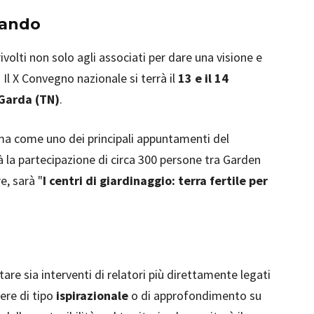
uando
rivolti non solo agli associati per dare una visione e
 Il X Convegno nazionale si terrà il
13 e il 14
 Garda (TN)
.
rma come uno dei principali appuntamenti del
rà la partecipazione di circa 300 persone tra Garden
e, sarà "
I centri di giardinaggio: terra fertile per
are sia interventi di relatori più direttamente legati
sere di tipo
ispirazionale
o di approfondimento su