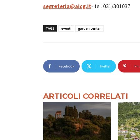
segreteria@aicg.it
- tel. 031/301037
TAGS
eventi
garden center
Facebook
Twitter
Pin
ARTICOLI CORRELATI