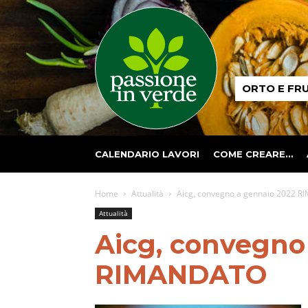
Passione
ORTO E FR
in
verde
CALENDARIO LAVORI
COME CREARE…
Home
Attualità
Aicg, convegno a gennaio 2022 
Attualità
Aicg, convegno
RIMANDATO