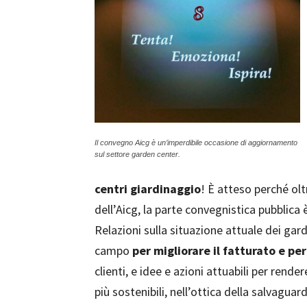
Il convegno Aicg è un’imperdibile occasione di aggiornamento
sul settore garden center.
centri giardinaggio
! È atteso perché oltr
dell’Aicg, la parte convegnistica pubblic
Relazioni sulla situazione attuale dei gar
campo
per migliorare il fatturato e pe
clienti, e idee e azioni attuabili per rende
più sostenibili, nell’ottica della salvagua