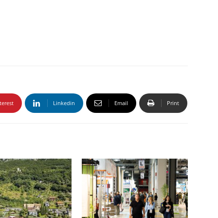
terest
Linkedin
Email
Print