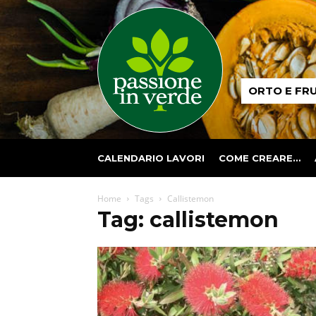
Passione
ORTO E FR
in
verde
CALENDARIO LAVORI
COME CREARE…
Home
Tags
Callistemon
Tag: callistemon