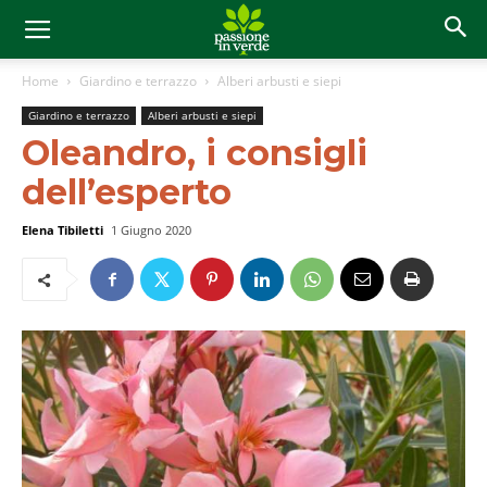
Home
Giardino e terrazzo
Alberi arbusti e siepi
Giardino e terrazzo
Alberi arbusti e siepi
Oleandro, i consigli
dell’esperto
Elena Tibiletti
1 Giugno 2020